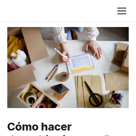
Skip
M
to
content
Cómo hacer