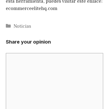
esta herramienta, puedes visitar este enlace:
ecommerceelitehq.com
Categorías
Noticias
Share your opinion
Comentario